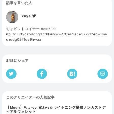
記事を書いた人
Yuya
ちょビットコイナー nostr id:
npub1l83ycz54gng3nd8suvww43fardjsca37x7z5rcwlme
qzudg027fqe9hwaa
SNSにシェア
このクリエイターの人気記事
【Muun】ちょっと変わったライトニング搭載ノンカストデ
ィアルウォレット