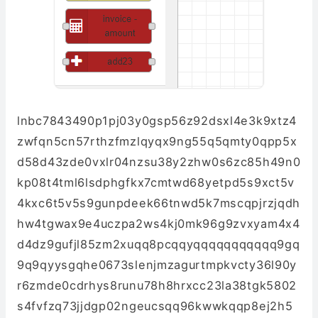
lnbc7843490p1pj03y0gsp56z92dsxl4e3k9xtz4
zwfqn5cn57rthzfmzlqyqx9ng55q5qmty0qpp5x
d58d43zde0vxlr04nzsu38y2zhw0s6zc85h49n0
kp08t4tml6lsdphgfkx7cmtwd68yetpd5s9xct5v
4kxc6t5v5s9gunpdeek66tnwd5k7mscqpjrzjqdh
hw4tgwax9e4uczpa2ws4kj0mk96g9zvxyam4x4
d4dz9gufjl85zm2xuqq8pcqqyqqqqqqqqqqq9gq
9q9qyysgqhe0673slenjmzagurtmpkvcty36l90y
r6zmde0cdrhys8runu78h8hrxcc23la38tgk5802
s4fvfzq73jjdgp02ngeucsqq96kwwkqqp8ej2h5