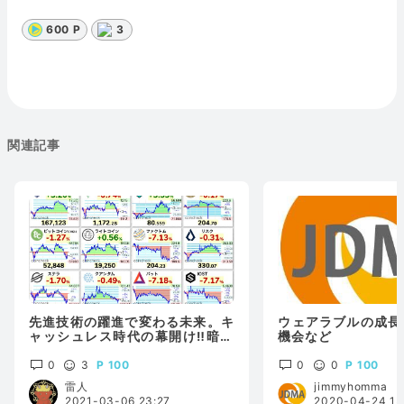
600 P
3
関連記事
先進技術の躍進で変わる未来。キ
ウェアラブルの成長
ャッシュレス時代の幕開け‼️暗号
機会など
資産が富の象徴💰今、持つべき資
産は⁉️
0
3
100
0
0
100
雷人
jimmyhomma
2021-03-06 23:27
2020-04-24 15