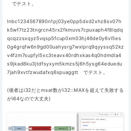
でテスト。
lnbc1234567890n1pj03ye0pp5dxd2xhz8sv07h
k5wf7tz23tngrcn45rx2fkmuvs7cpuxaph4f8lqdq
qcqzzsxqyz5vqsp5fcup0xm03hj46de0y6vl5es
0g4grqfw6n9gd00uahysrg7wxlprq9qyyssq52kz
v4fzm7supfyl5xc3teavx40rdhxkas4q0hdmdla4
s9jkad8ku3jtdfsyxym5kmzs5j6h5ysg64eduedu
7jah9xvtfzwudafxq6spuaggtt でテスト。
(後者はi32だとmsat数がi32::MAXを超えて失敗する
がi64なので大丈夫)