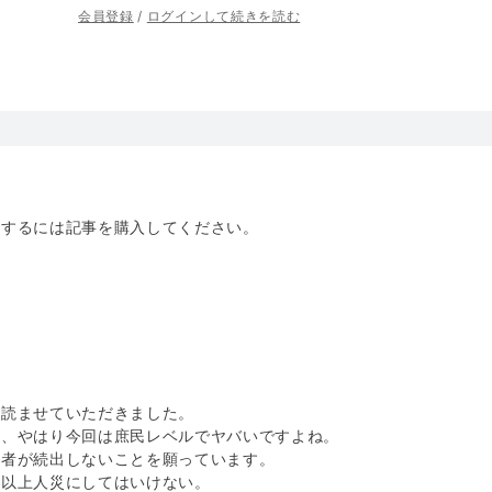
会員登録
/
ログインして続きを読む
トするには記事を購入してください。
く読ませていただきました。
て、やはり今回は庶民レベルでヤバいですよね。
殺者が続出しないことを願っています。
れ以上人災にしてはいけない。