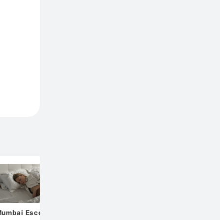
Spotli
umbai Escorts
松屋の回転寿司