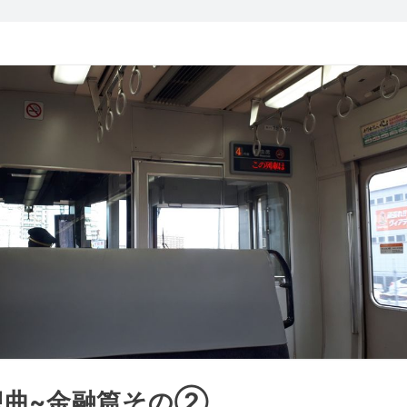
想曲~金融篇その②