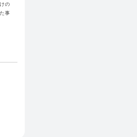
けの
た事