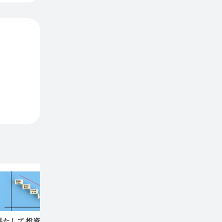
果たして投資のプロは
個人的オススメ
【書き