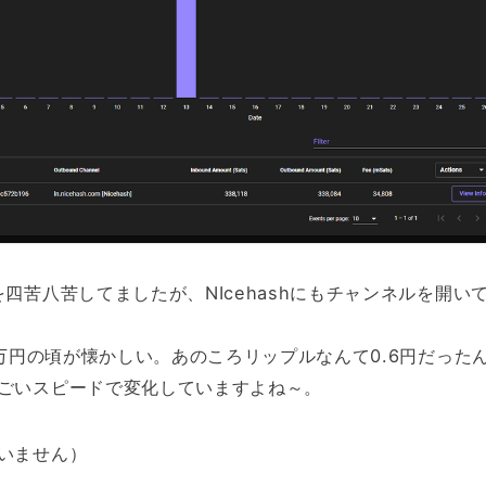
四苦八苦してましたが、NIcehashにもチャンネルを開い
5万円の頃が懐かしい。あのころリップルなんて0.6円だった
ごいスピードで変化していますよね～。
いません）