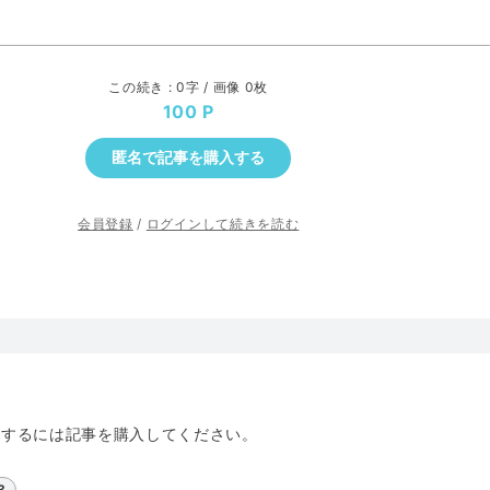
この続き : 0字 / 画像 0枚
100
匿名で記事を購入する
会員登録
/
ログインして続きを読む
トするには記事を購入してください。
3