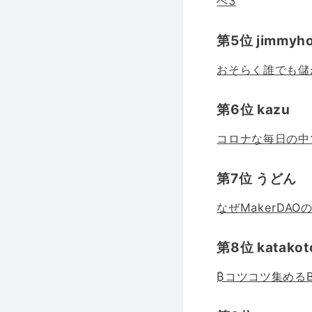
ぺ3
第5位 jimmyh
おそらく誰でも儲
第6位 kazu
コロナな毎日の中
第7位 うどん
なぜMakerDAO
第8位 katakot
₿コツコツ集めるBi