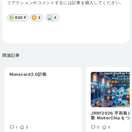
リアクションやコメントするには記事を購入してください。
600 P
3
4
関連記事
Monacard2.0計画
JRRF2026 平和
業 MakerChip
ニングクレーンゲー
1
5
ノードとサーバ構築
0
0