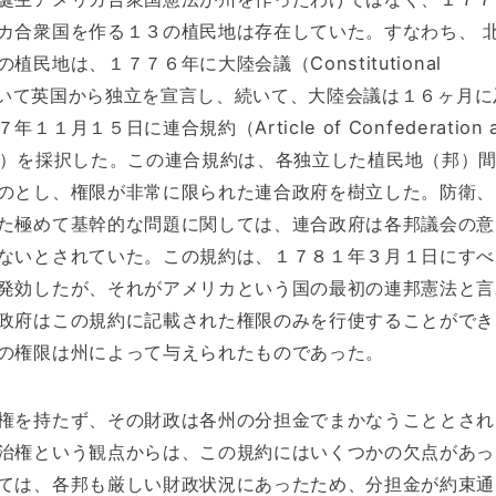
カ合衆国を作る１３の植民地は存在していた。すなわち、 
植民地は、１７７６年に大陸会議（Constitutional
）を開いて英国から独立を宣言し、続いて、大陸会議は１６ヶ月に
１月１５日に連合規約（Article of Confederation 
 Union）を採択した。この連合規約は、各独立した植民地（邦）
のとし、権限が非常に限られた連合政府を樹立した。防衛、
た極めて基幹的な問題に関しては、連合政府は各邦議会の意
ないとされていた。この規約は、１７８１年３月１日にすべ
発効したが、それがアメリカという国の最初の連邦憲法と言
政府はこの規約に記載された権限のみを行使することができ
の権限は州によって与えられたものであった。
権を持たず、その財政は各州の分担金でまかなうこととされ
治権という観点からは、この規約にはいくつかの欠点があっ
ては、各邦も厳しい財政状況にあったため、分担金が約束通