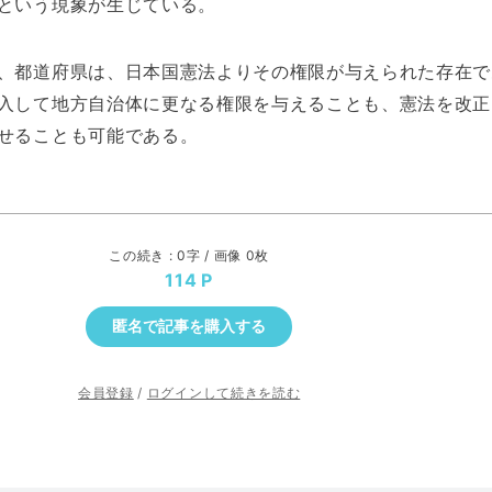
という現象が生じている。
、都道府県は、日本国憲法よりその権限が与えられた存在で
入して地方自治体に更なる権限を与えることも、憲法を改正
せることも可能である。
この続き : 0字 / 画像 0枚
114
匿名で記事を購入する
会員登録
/
ログインして続きを読む