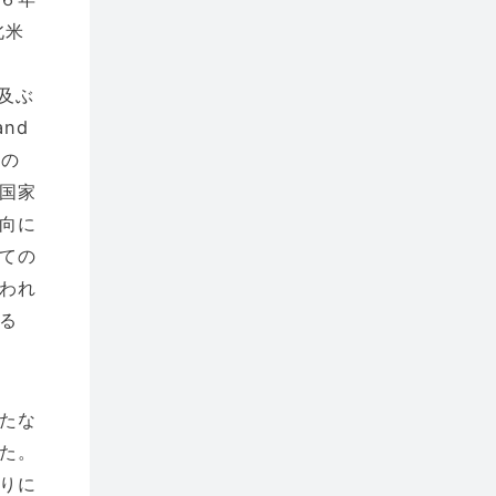
北米
及ぶ
and
間の
国家
向に
ての
われ
る
たな
た。
りに