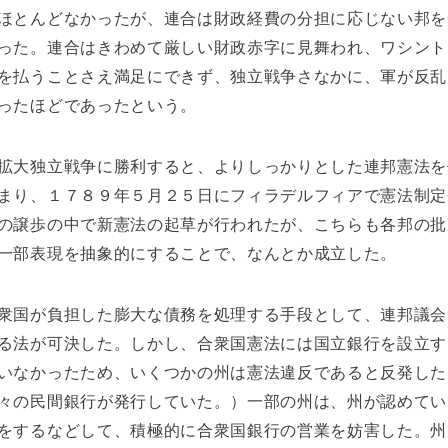
ほとんどなかったが、連合は財政経費の分担に応じない邦を
った。連合はきわめて厳しい財政赤字に見舞われ、ワシント
を払うことさえ満足にできず、独立戦争さなかに、軍が反乱
ったほどであったという。
拡大独立戦争に勝利すると、よりしっかりとした連邦憲法を
まり、１７８９年５月２５日にフィラデルフィアで憲法制定
の譲歩の中で新憲法の起草が行われたが、こちらも各邦の批
一部表現を抽象的にすることで、なんとか成立した。
衆国が負担した膨大な債務を処理する手段として、連邦議会
る法が可決した。しかし、合衆国憲法には国立銀行を設立す
いなかったため、いくつかの州は憲法違反であると反発した
々の民間銀行が発行していた。）一部の州は、州が認めてい
をするなどして、積極的に合衆国銀行の営業を妨害した。州