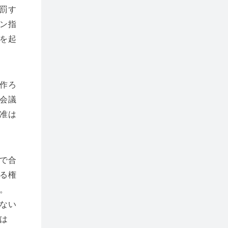
罰す
ン指
を起
作ろ
会議
准は
で合
る権
。
ない
は