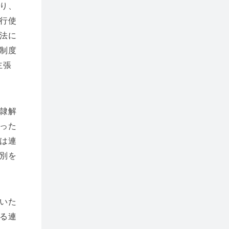
り、
行使
法に
制度
主張
隷解
った
は連
別を
いた
る連