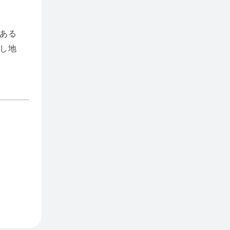
ある
し地