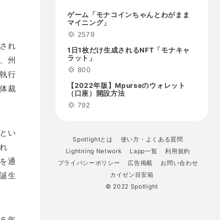
ゲーム「モナコインちゃんとわがまま
マイニング」
2579
され
1日1枚だけ生成されるNFT「モナキャ
ラット」
、州
800
執行
【2022年版】Mpurseのウォレット
体裁
（口座）開設方法
792
とい
Spotlightとは
使い方・よくある質問
れ
Lightning Network
Lapp一覧
利用規約
を通
プライバシーポリシー
広告掲載
お問い合わせ
誕生
カイゼン目安箱
© 2022 Spotlight
６年