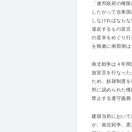
「連邦政府の権限
したがって合衆国
しなければならな
違反するもの宣言
の是非をめぐり行わ
を根拠に南部側は
南北戦争は４年間
放宣言を行なった
ため、奴隷制度を
邦に認められた権
禁止する遵守義務
建国当初において
が、南北戦争、憲