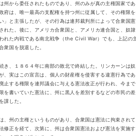
は州から委任されたものであり、州のみが真の主権国家であ
政府は、唯一最高の支配権を持つ州に従属して、その権限を
い」と主張したが、その行為は連邦裁判所によって合衆国憲
された。後に、アメリカ合衆国と、アメリカ連合国と、奴隷
れた内戦である南北戦争（the Civil War）でも、上記の
合衆国を脱退した。
続き、１８６４年に南部の敗北で終結した。リンカーンは奴
が、実はこの宣言は、個人の財産権を侵害する違憲行為であ
廃止する権限を連邦議会に与える憲法改正が行われ、今まで
限を書いていた憲法に、州に黒人を差別するなどの市民の差
を課した。
は、州の主権というものがあり、合衆国は憲法に拘束されて
法修正を経て、次第に、州は合衆国憲法および憲法を実施す