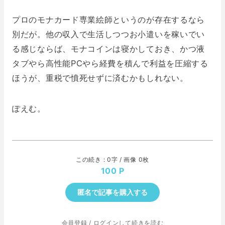
プロのモナカード専業絵師というのが存在するなら
別だが。他の収入で生活しつつお小遣いを稼いでい
る感じならば、モナコインは寝かしておき、かつ液
タブやら高性能PCやら経費を積んで利益を圧縮する
ほうが、重税で憤死せずに済むかもしれない。
ぽえむ。
この続き : 0字 / 画像 0枚
100
匿名で記事を購入する
会員登録
/
ログインして続きを読む