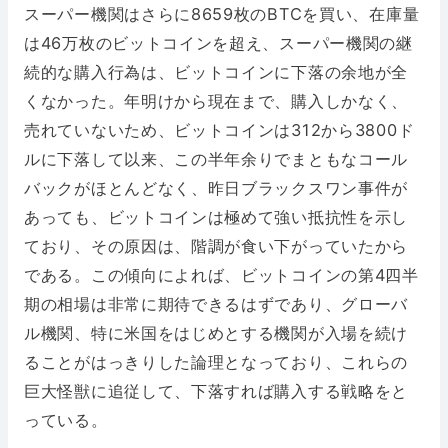
スーパー機関はさらに8659枚のBTCを買い、在庫量
は46万枚のビットコインを超え、スーパー機関の継
続的な購入行為は、ビットコインに下落の余地が全
くなかった。年明けから現在まで、購入しかなく、
売れていないため、ビットコインは312から3800ド
ルに下落して以来、この半年余りでまともなコール
バックがほとんどなく、昨日ブラックスワン事件が
あっても、ビットコインは極めて強い抵抗性を示し
ており、その原因は、階調が食い下がっていたから
である。この傾向によれば、ビットコインの第4四半
期の相場は非常に期待できるはずであり、グローバ
ル機関、特に米国をはじめとする機関が入場を続け
ることがはっきりした論理となっており、これらの
巨大怪獣に追従して、下落すれば購入する戦略をと
っている。