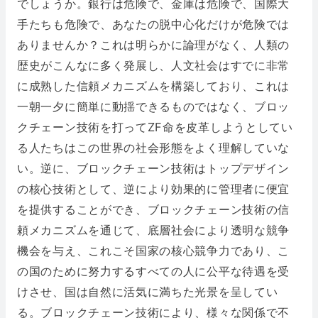
でしょうか。銀行は危険で、金庫は危険で、国際大
手たちも危険で、あなたの脱中心化だけが危険では
ありませんか？これは明らかに論理がなく、人類の
歴史がこんなに多く発展し、人文社会はすでに非常
に成熟した信頼メカニズムを構築しており、これは
一朝一夕に簡単に動揺できるものではなく、ブロッ
クチェーン技術を打ってZF命を皮革しようとしてい
る人たちはこの世界の社会形態をよく理解していな
い。逆に、ブロックチェーン技術はトップデザイン
の核心技術として、逆により効果的に管理者に便宜
を提供することができ、ブロックチェーン技術の信
頼メカニズムを通じて、底層社会により透明な競争
機会を与え、これこそ国家の核心競争力であり、こ
の国のために努力するすべての人に公平な待遇を受
けさせ、国は自然に活気に満ちた光景を呈してい
る。ブロックチェーン技術により、様々な関係で不