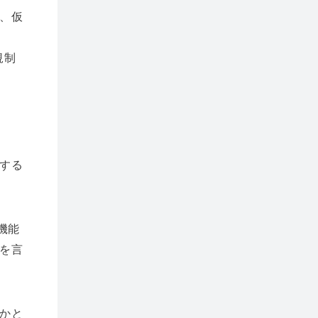
、仮
。
規制
する
機能
を言
かと