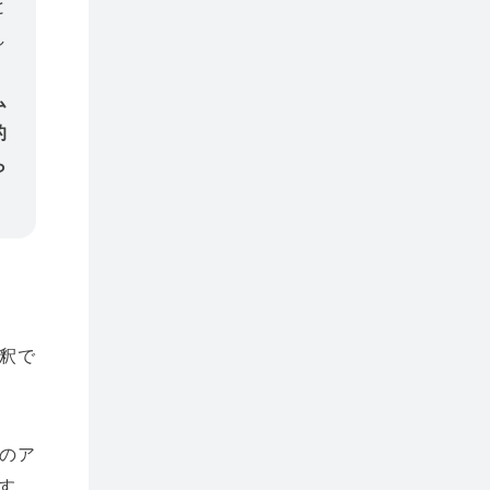
と
し
ム
的
ら
釈で
のア
です。