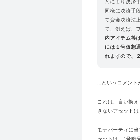
とにより決済
同様に決済手
て資金決済法
て、例えば、
内アイテム等
には１号仮想
れますので、
…というコメント
これは、言い換え
きないアセットは
モナパーティに当
セットは、1号暗号