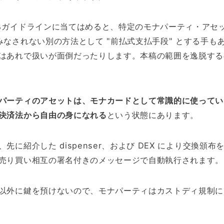
るガイドラインに当てはめると、特定のモナパーティ・アセ
みなされない別の方法として "前払式支払手段" とする手も
はあれで扱いが面倒だったりします。本稿の範囲を逸脱する
パーティのアセットは、モナカードとして常識的に使ってい
決済法から自由の身になれる
という状態にあります。
先に紹介した dispenser、および DEX により交換頒布
売り買い相互の署名付きのメッセージで自動執行されます。
以外に鍵を預けないので、モナパーティはカストディ規制に