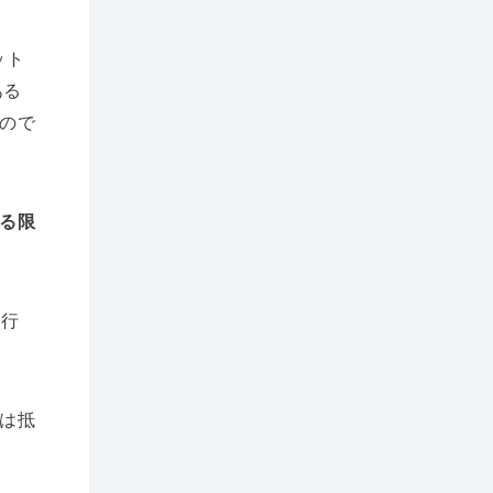
ット
ある
ので
る限
を行
は抵