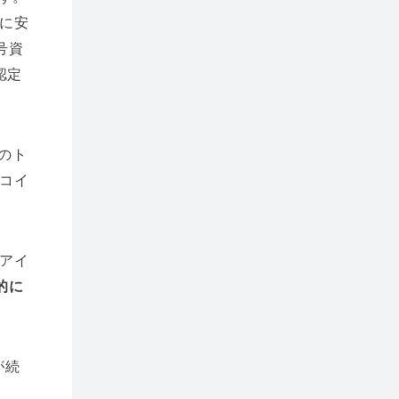
に安
号資
認定
のト
コイ
アイ
的に
が続