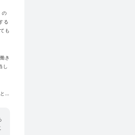
 の
する
ても
働き
当し
と…
あ
こ