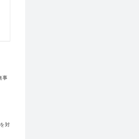
無事
を対