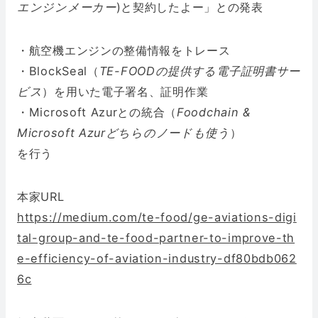
エンジンメーカー
)と契約したよー
」
との発表
・航空機エンジンの整備情報をトレース
・BlockSeal（
TE-FOODの提供する電子証明書サー
ビス
）を用いた電子署名、証明作業
・Microsoft Azurとの統合（
Foodchain &
Microsoft Azurどちらのノードも使う
）
を行う
本家URL
https://medium.com/te-food/ge-aviations-digi
tal-group-and-te-food-partner-to-improve-th
e-efficiency-of-aviation-industry-df80bdb062
6c