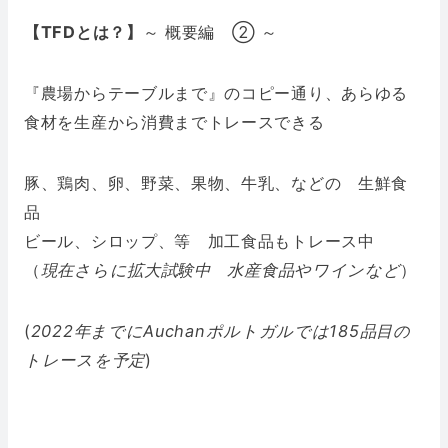
【TFDとは？】
～ 概要編 ②
～
『農場からテーブルまで』のコピー通り、あらゆる
食材を生産から消費までトレースできる
豚、鶏肉、卵、野菜、果物、牛乳、などの 生鮮食
品
ビール、シロップ、等 加工食品もトレース中
（
現在さらに拡大試験中 水産食品やワインなど
）
(
2022年までにAuchanポルトガルでは185品目の
トレースを予定
)