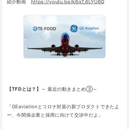
紹介動画
https://youtu.be/k6q7_6LYU6Q
【
TFDとは？】
～ 最近の動きまとめ③～
「GEaviationとコロナ対策の新プロダクトできたよ
ー、今関係企業と採用に向けて交渉中だよ」