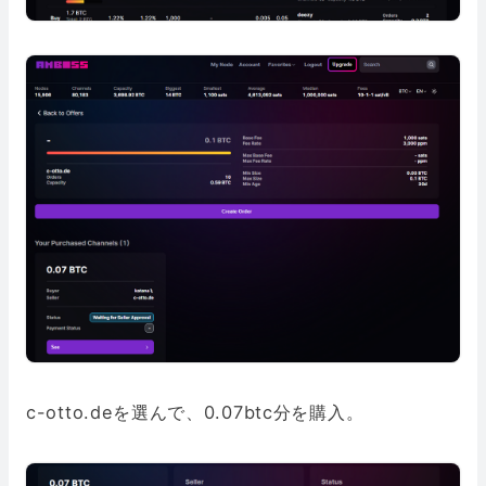
c-otto.deを選んで、0.07btc分を購入。