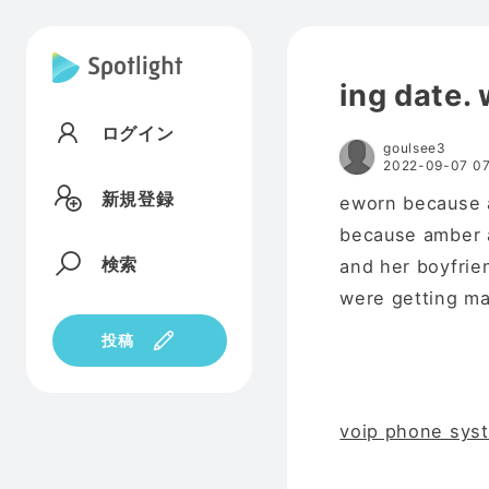
ing date.
ログイン
goulsee3
2022-09-07 07
新規登録
eworn because 
because amber 
検索
and her boyfrie
were getting ma
投稿
voip phone sys