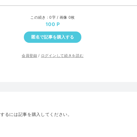
この続き : 0字 / 画像 0枚
100
匿名で記事を購入する
会員登録
/
ログインして続きを読む
トするには記事を購入してください。