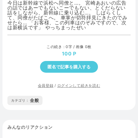
今日は新幹線で浜松へ同僚と…。 宮崎あおいの広告
の話ではあーでもないこーでもない、とくだらない
話をしながら、新幹線に乗り込む…。 しばらくし
て、同僚がたばこへ。 車掌が切符拝見にきたのでみ
せたら… 「お客様、この列車はのぞみですので、次
は新横浜です」 やっちまったぜい
この続き : 0字 / 画像 0枚
100
匿名で記事を購入する
会員登録
/
ログインして続きを読む
全般
カテゴリ :
みんなのリアクション