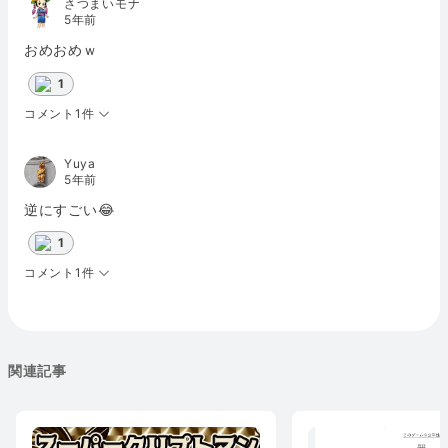
さつまいモナ
5年前
おめおめｗ
1
コメント1件
Yuya
5年前
逆にすごい😂
1
コメント1件
関連記事