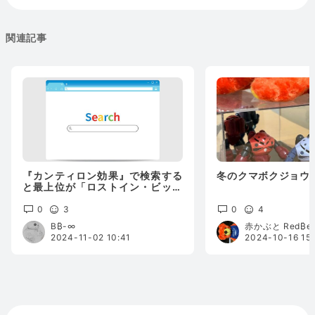
関連記事
『カンティロン効果』で検索する
冬のクマボクジョウ
と最上位が「ロストイン・ビット
コイン」で嬉しいの巻
0
3
0
4
B₿-∞
赤かぶと Red₿ea
2024-11-02 10:41
2024-10-16 15: