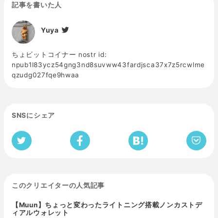
記事を書いた人
Yuya
ちょビットコイナー nostr id:
npub1l83ycz54gng3nd8suvww43fardjsca37x7z5rcwlme
qzudg027fqe9hwaa
SNSにシェア
このクリエイターの人気記事
【Muun】ちょっと変わったライトニング搭載ノンカストデ
ィアルウォレット