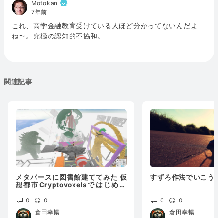
Motokan
7年前
これ、高学金融教育受けている人ほど分かってないんだよ
ね〜。究極の認知的不協和。
関連記事
メタバースに図書館建ててみた 仮
すずろ作法でいこう
想都市Cryptovoxelsではじめる
異世界トークンエコノミー
0
0
0
0
倉田幸暢
倉田幸暢