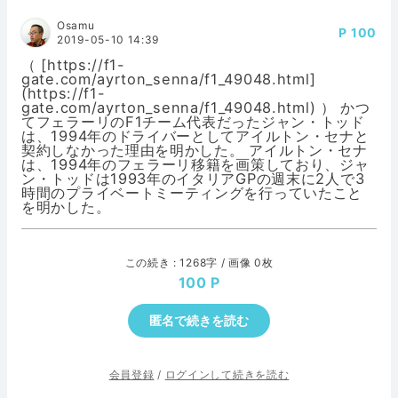
Osamu
100
2019-05-10 14:39
（ [https://f1-
gate.com/ayrton_senna/f1_49048.html]
(https://f1-
gate.com/ayrton_senna/f1_49048.html) ） かつ
てフェラーリのF1チーム代表だったジャン・トッド
は、1994年のドライバーとしてアイルトン・セナと
契約しなかった理由を明かした。 アイルトン・セナ
は、1994年のフェラーリ移籍を画策しており、ジャ
ン・トッドは1993年のイタリアGPの週末に2人で3
時間のプライベートミーティングを行っていたこと
を明かした。
この続き : 1268字 / 画像 0枚
100
匿名で続きを読む
会員登録
/
ログインして続きを読む