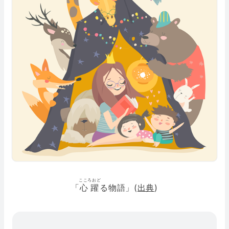
こころおど
「
心躍
る物語」(
出典
)