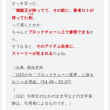
さっき言った、
「
海賊王が持ってて、その前に、勇者ロトが
つるぎ
持ってた
剣
」
って感じとかが、
ちゃんと
ブロックチェーン上で参照できる
か
ら、
そうなると、
そのアイテム自体に、
ストーリーが生まれる
のよね。
（出典: 国光宏尚
「U25が今「ブロックチェーン業界」に身を
おくべき理由」(54:49～55:07)
.）
（注記: 引用文のなかの太文字などの文字装
飾は、引用者によるものです。）