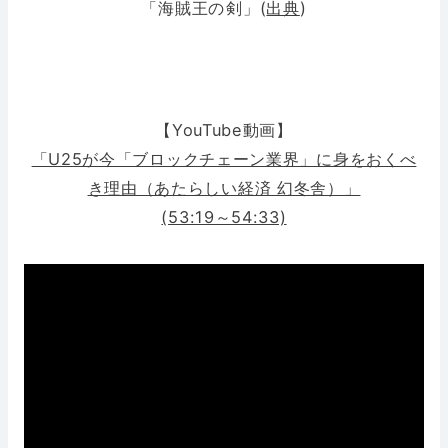
「海賊王の
剣
」(
出典
)
【YouTube動画】
「U25が今「ブロックチェーン業界」に身をおくべ
き理由（あたらしい経済 幻冬舎）」
(53:19～54:33)