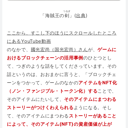
つるぎ
「海賊王の
剣
」(
出典
)
ここから、すこし下のほうにスクロールしたところ
にあるYouTube動画
のなかで、
國光宏尚（国光宏尚）さん
が、
ゲームに
おけるブロックチェーンの活用事例
のひとつとし
て、つぎのような話をしてくださっています。その
話というのは、おおまかに言うと、「ブロックチェ
ーンをつかって、ゲームのなかの
アイテムをNFT化
（ノン・ファンジブル・トークン化）する
ことで、
そのアイテムにたいして、
そのアイテムにまつわる
ストーリーがつけくわえられる
ようになる。そし
て、そのアイテムにまつわる
ストーリーがあること
によって、そのアイテム(NFT)の資産価値が上が