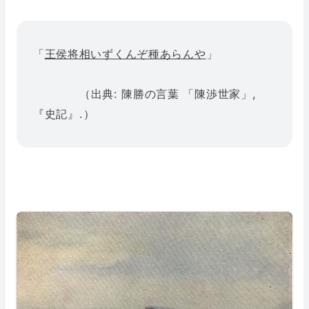
「
王侯将相いずくんぞ種あらんや
」
（出典: 陳勝の言葉 「陳渉世家」,
『史記』.）