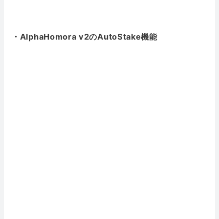
・AlphaHomora v2のAutoStake機能