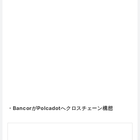
・BancorがPolcadotへクロスチェーン構想