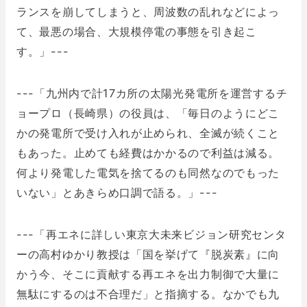
ランスを崩してしまうと、周波数の乱れなどによっ
て、最悪の場合、大規模停電の事態を引き起こ
す。」---
---「九州内で計17カ所の太陽光発電所を運営するチ
ョープロ（長崎県）の役員は、「毎日のようにどこ
かの発電所で受け入れが止められ、全滅が続くこと
もあった。止めても経費はかかるので利益は減る。
何より発電した電気を捨てるのも同然なのでもった
いない」とあきらめ口調で語る。」---
---「再エネに詳しい東京大未来ビジョン研究センタ
ーの高村ゆかり教授は「国を挙げて『脱炭素』に向
かう今、そこに貢献する再エネを出力制御で大量に
無駄にするのは不合理だ」と指摘する。なかでも九