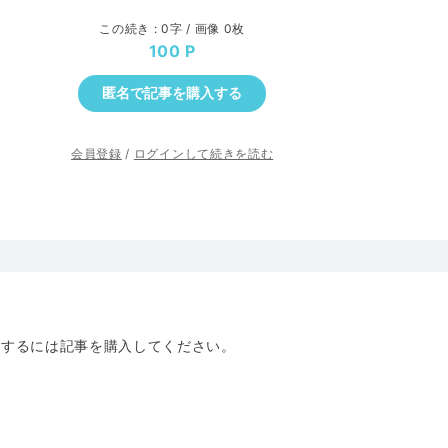
この続き : 0字 / 画像 0枚
100
匿名で記事を購入する
会員登録
/
ログインして続きを読む
トするには記事を購入してください。