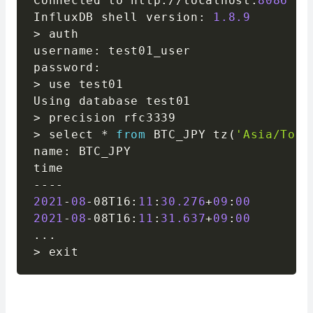
Connected to http
:
//
localhost
:
8086
 ve
InfluxDB shell version
:
1.8
.9
>
 auth

username
:
 test01_user

password
:
>
 use test01

>
>
 select 
*
from
 BTC_JPY tz
(
'Asia/Toky
name
:
 BTC_JPY

-
-
-
-
-
2021
-
08
-
08T16
:
11
:
30.276
+
09
:
00
4
2021
-
08
-
08T16
:
11
:
31.637
+
09
:
00
4
.
.
.
>
 exit