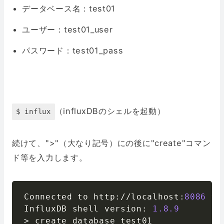
データベース名：test01
ユーザー：test01_user
パスワード：test01_pass
（influxDBのシェルを起動）
$ influx
続けて、">"（大なり記号）にの後に"create"コマン
ド等を入力します。
Connected to http
:
//
localhost
:
8086
 ve
InfluxDB shell version
:
1.8
.9
>