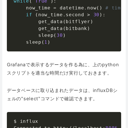
while
(
True
)
:
    now_time 
=
 datetime
.
now
(
)
# time 
if
(
now_time
.
second 
>
30
)
:
        get_data
(
bitflyer
)
        get_data
(
bitbank
)
        sleep
(
30
)
    sleep
(
1
)
Grafanaで表示するデータを作る為に、上のpython
スクリプトを適当な時間だけ実行しておきます。
データベースに取り込まれたデータは、influxDBシ
ェルの"select"コマンドで確認できます。
$ influx
