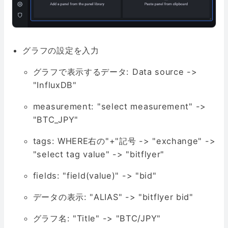
グラフの設定を入力
グラフで表示するデータ: Data source ->
"InfluxDB"
measurement: "select measurement" ->
"BTC_JPY"
tags: WHERE右の"+"記号 -> "exchange" ->
"select tag value" -> "bitflyer"
fields: "field(value)" -> "bid"
データの表示: "ALIAS" -> "bitflyer bid"
グラフ名: "Title" -> "BTC/JPY"