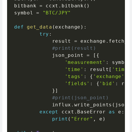
bitbank 
=
 ccxt
.
bitbank
(
)
symbol 
=
"BTC/JPY"
def
get_data
(
exchange
)
:
try
:
            result 
=
 exchange
.
fetch_t
#print(result)
            json_point 
=
[
{
'measurement'
:
 symbol
'time'
:
 result
[
'times
'tags'
:
{
'exchange'
:
 
'fields'
:
{
'bid'
:
 res
}
]
#print(json_point)
            influx
.
write_points
(
json_
except
 ccxt
.
BaseError 
as
 e
:
print
(
"Error"
,
 e
)