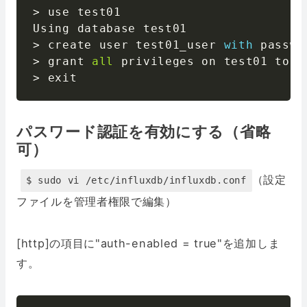
>
 use test01

>
 create user test01_user 
with
 passwo
>
 grant 
all
>
パスワード認証を有効にする（省略
可）
（設定
$ sudo vi /etc/influxdb/influxdb.conf
ファイルを管理者権限で編集）
[http]の項目に"auth-enabled = true"を追加しま
す。