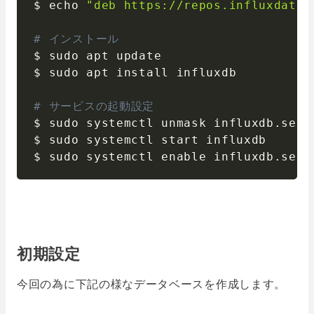
$ echo 
"deb https://repos.influxdata.
# インストール
$ sudo apt update

$ sudo apt install influxdb

# サービスの起動設定
$ sudo systemctl unmask influxdb
.
serv
$ sudo systemctl start influxdb

$ sudo systemctl enable influxdb
.
serv
初期設定
今回の為に下記の様なデータベースを作成します。