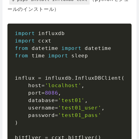
ールのインストール）
import
import
from
 datetime 
import
from
 time 
import
 sleep

influx 
=
 influxdb
.
InfluxDBClient
(
    host
=
'localhost'
,
    port
=
8086
,
    database
=
'test01'
,
    username
=
'test01_user'
,
    password
=
'test01_pass'
)
bitflyer 
=
 ccxt
.
bitflyer
(
)