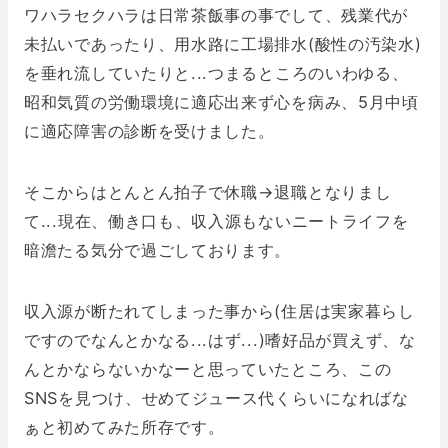
ワハラセクハラは日常茶飯事の事でして、残業代が
未払いであったり、用水路に工場排水(酸性の汚染水)
を垂れ流していたりと...つまるところのいわゆる、
昭和気質の労働環境に適応出来ず心を病み、5月中頃
に適応障害の診断を受けました。
そこからはとんとん拍子で休職→退職となりまし
て...現在、働き口も、収入源もないニートライフを
暗澹たる気分で過ごしております。
収入源が断たれてしまった事から(住居は実家暮らし
ですのでなんとかなる...はず...)嗜好品が買えず、な
んとかならないかなーと思っていたところ、この
SNSを見つけ、せめてジュース代くらいになればな
ぁと初めてみた所存です。