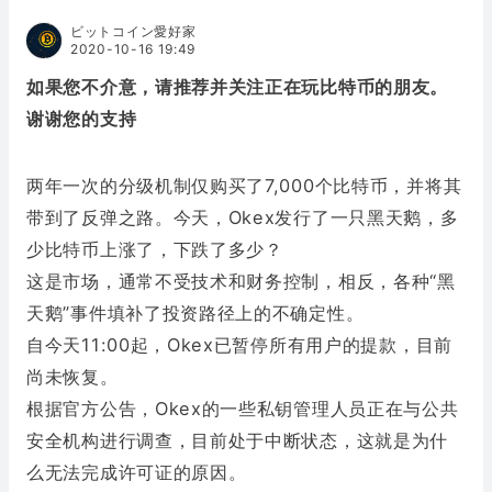
ビットコイン愛好家
2020-10-16 19:49
如果您不介意，请推荐并关注正在玩比特币的朋友。
谢谢您的支持
两年一次的分级机制仅购买了7,000个比特币，并将其
带到了反弹之路。今天，Okex发行了一只黑天鹅，多
少比特币上涨了，下跌了多少？
这是市场，通常不受技术和财务控制，相反，各种“黑
天鹅”事件填补了投资路径上的不确定性。
自今天11:00起，Okex已暂停所有用户的提款，目前
尚未恢复。
根据官方公告，Okex的一些私钥管理人员正在与公共
安全机构进行调查，目前处于中断状态，这就是为什
么无法完成许可证的原因。