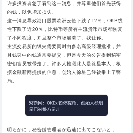
许多投资者急于看到这一消息，并尊重他们首先获得
的钱，以免增加损失。
这一消息导致港口股票欧洲云链下跌了12％，OKB线
性下跌了近20％，比特币等所有主流货币市场都恢复
了不同程度，并且整个市场崩溃了。我让你。
主流交易所的钱夹需要同时由多名高级经理批准，并
且钱夹中的钱通常要提交，但是今天的公告提到秘密
密钥官员被带走了。许多人推测此人是徐星本人，根
据金融新网提供的信息，创始人徐星已经被带上了警
局。
明らかに，秘密鍵管理者が迅速に出てこないと，