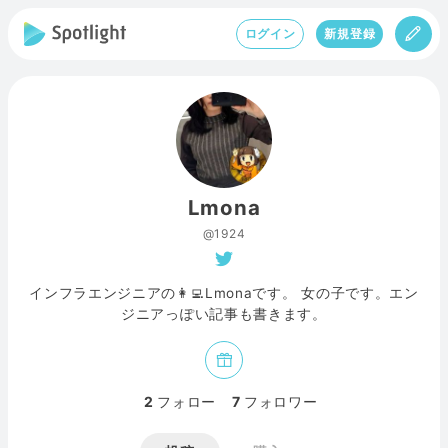
ログイン
新規登録
Lmona
@1924
インフラエンジニアの👩‍💻Lmonaです。 女の子です。エン
ジニアっぽい記事も書きます。
2
フォロー
7
フォロワー