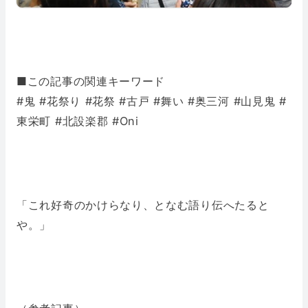
■この記事の関連キーワード
#鬼 #花祭り #花祭 #古戸 #舞い #奥三河 #山見鬼 #
東栄町 #北設楽郡 #Oni
「これ好奇のかけらなり、となむ語り伝へたると
や。」