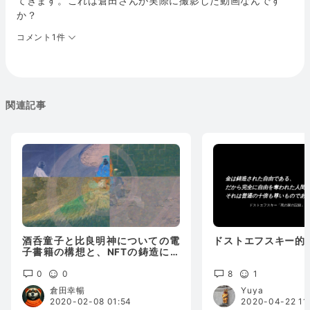
てきます。これは倉田さんが実際に撮影した動画なんです
か？
コメント1件
関連記事
酒呑童子と比良明神についての電
ドストエフスキー的
子書籍の構想と、NFTの鋳造につ
いてのご報告など
0
0
8
1
倉田幸暢
Yuya
2020-02-08 01:54
2020-04-22 11