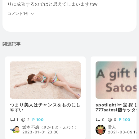
りに成功するのではと思えてしまいますねw
コメント1件
関連記事
つまり美人はチャンスをものにし
spotlight🔦宝
やすい
777satosi🅱️ヤッ
は全然読めません‼️
1
2
100
0
0
100
坂本 不惑（さかもと・ふわく）
雷人
2023-01-01 23:00
2021-03-09 19