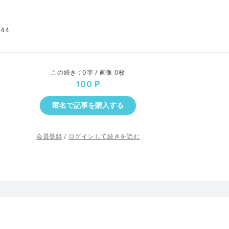
:44
この続き : 0字 / 画像 0枚
100
匿名で記事を購入する
会員登録
/
ログインして続きを読む