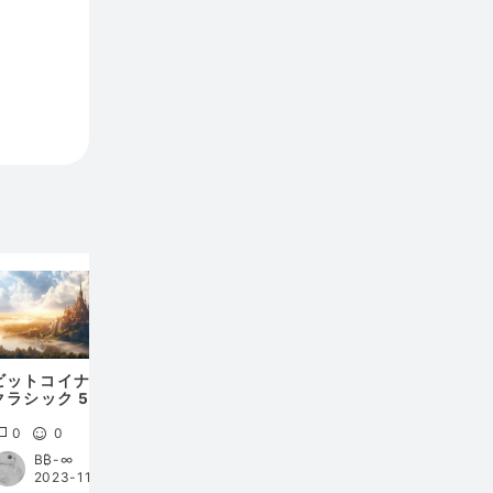
株は売り一択です
イーサ
たら売
ばいい
ビットコイナー反省会
クラシック 5年越しタ
イムワープリアペ
0
0
0
0
0
B₿-∞
2023-11-03 17:00
2022-04-10 11:36
2022-07-