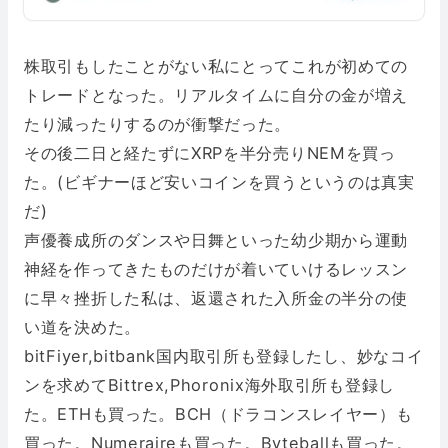
株取引もしたことがない私にとってこれが初めての
トレードとなった。リアルタイムに自分の金が増え
たり減ったりするのが衝撃だった。
その後二日と経たずにXRPを半分売りNEMを買っ
た。(ビギナーほど安いコインを買うというのは真実
だ)
声優養成所のダンスや日舞といった幼少期から運動
神経を作ってきたものだけが着いていけるレッスン
に早々挫折した私は、返還された入所金の半分の使
い道を決めた。
bitFiyer,bitbank国内取引所も登録したし、妙なコイ
ンを求めてBittrex,Phoronix海外取引所も登録し
た。ETHも買った。BCH（ドラコンスレイヤー）も
買った。Numeraireも買った。Byteballも買った。