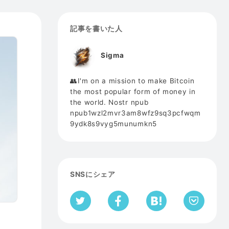
記事を書いた人
Sigma
👥I'm on a mission to make Bitcoin
the most popular form of money in
the world. Nostr npub
npub1wzl2mvr3am8wfz9sq3pcfwqm
9ydk8s9vyg5munumkn5
SNSにシェア