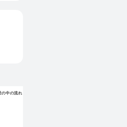
世の中の流れ
アルキ
コイナ
ジャンクお宝鑑定団へ
の投げ銭