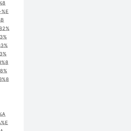
%8
-%E
%B
82%
E3%
83%
83%
3%8
B8%
3%8
%A
A%E