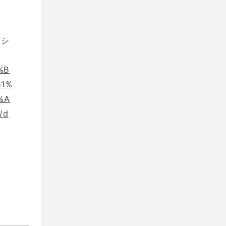
変シ
%B
B1%
%A
/d