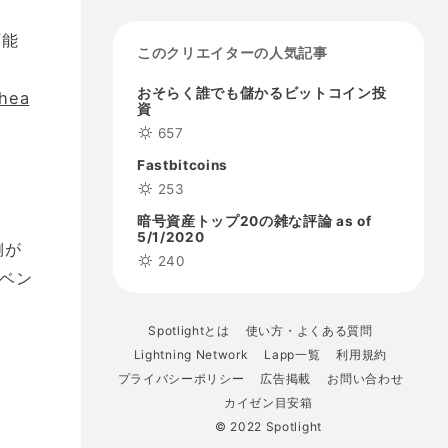
可能
このクリエイターの人気記事
おそらく誰でも儲かるビットコイン投
-hea
資
657
Fastbitcoins
253
暗号資産トップ20の雑な評論 as of
5/1/2020
側が
240
ベン
Spotlightとは
使い方・よくある質問
Lightning Network
Lapp一覧
利用規約
プライバシーポリシー
広告掲載
お問い合わせ
カイゼン目安箱
© 2022 Spotlight