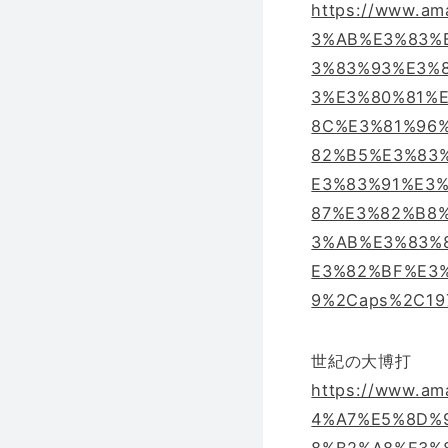
https://www.
3%AB%E3%83%
3%83%93%E3%
3%E3%80%81%
8C%E3%81%96
82%B5%E3%83
E3%83%91%E3%8
87%E3%82%B8
3%AB%E3%83%8
E3%82%BF%E3
9%2Caps%2C197
世紀の大博打
https://www.
4%A7%E5%8D%