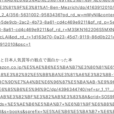
81%AB%E8%B3%AD%E3%81%91%E3%81%9F%E6%80
%81%9F%E3%81%A1-Ben-Mezrich/dp/4163912010/
l_2_4/356-5631002-9583436?pd_rd_w=mWyNI&conten
e5de9cb-2ac2-4b73-8a61-cd4c469e9211&pf_rd_p=5
3-8a61-cd4c469e9211&pf_rd_r=M3SKN162206S5MX
cLAi&pd_rd_r=1d163d70-0a23-45d7-9119-86d0b221
3912010&psc=1
設計と日本人気質等の観点で面白かった本
amazon.co.jp/%E5%AE%B6%E5%BA%B7%E3%80%81%E6
B8%E3%82%92%E5%BB%BA%E3%81%A6%E3%82%8B-
BC%9D%E7%A4%BE%E6%96%87%E5%BA%AB-%E9%9
%85%B6%E5%96%9C/dp/4396344740/ref=sr_1_1?__
%AB%E3%82%BF%E3%82%AB%E3%83%8A&crid=SOS9
rds=%E5%AE%B6%E5%BA%B7+%E6%B1%9F%E6%88%
88&s=books&sprefix=%E5%AE%B6%E5%BA%B7+%E6%