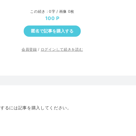
この続き : 0字 / 画像 0枚
100
匿名で記事を購入する
会員登録
/
ログインして続きを読む
トするには記事を購入してください。