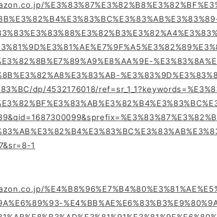
amazon.co.jp/%E3%83%87%E3%82%B8%E3%82%BF%E3
BB%E3%82%B4%E3%83%BC%E3%83%AB%E3%83%89
83%83%E3%83%88%E3%82%B3%E3%82%A4%E3%83
E3%81%9D%E3%81%AE%E7%9F%A5%E3%82%89%E3%
%E3%82%8B%E7%89%A9%E8%AA%9E-%E3%83%8A%
%8B%E3%82%A8%E3%83%AB-%E3%83%9D%E3%83%
3%BC/dp/4532176018/ref=sr_1_1?keywords=%E3%
%E3%82%BF%E3%83%AB%E3%82%B4%E3%83%BC%E
9&qid=1687300099&sprefix=%E3%83%87%E3%82%
%83%AB%E3%82%B4%E3%83%BC%E3%83%AB%E3%8
&sr=8-1
amazon.co.jp/%E4%B8%96%E7%B4%80%E3%81%AE%E5
9A%E6%89%93-%E4%BB%AE%E6%83%B3%E9%80%9