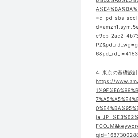
8%B2%A8%E3%
A%E4%BA%BA%E3
=d_pd_sbs_scc
d=amzn1.sym.5
e9cb-2ac2-4b7
PZ&pd_rd_wg=g
6&pd_rd_i=416
4. 東京の基礎
https://www.
1%9F%E6%88%
7%A5%A5%E4%
0%E4%BA%95%E6
ja_JP=%E3%82
FCOJM&keywo
qid=16873002