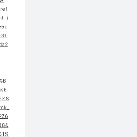
%A
ref
t-i
e5d
NG1
da2
%B
%E
6%8
mk_
PZ6
B8&
B1%