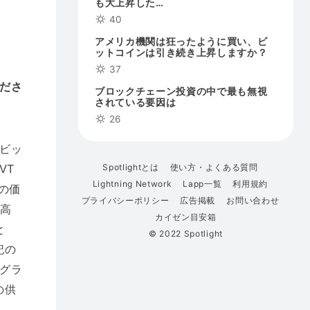
も大上昇した…
40
アメリカ機関は狂ったように買い、ビ
ットコインは引き続き上昇しますか？
37
ださ
ブロックチェーン投資の中で最も無視
されている要因は
26
ビッ
Spotlightとは
使い方・よくある質問
VT
Lightning Network
Lapp一覧
利用規約
の価
プライバシーポリシー
広告掲載
お問い合わせ
に高
カイゼン目安箱
と
© 2022 Spotlight
記の
yグラ
の供