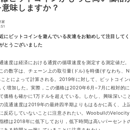
を意味しますか？
好家
:51
近にビットコインを遊んでいる友達をお勧めして注目してく
がとうございました
通速度は経済における通貨の循環速度を測定する測定値だ。
この数字は、チェーン上の取引量(ドル)を時価(すなわち、N
ることによって計算される。2019年に対して、ビットコイン
しく増加した。実際，この価格は2020年6月−7月に相対的
て価格も確かに1万ドルを超えている。しかし、興味深いこ
の流通速度は2019年の最終四半期よりもはるかに高く、上
反応していないことに注意されたい。WoobullのVelocit
指標は2018年に低下しており，低下時間は高いパーセント
にある時間と一致していることに注意されたい.