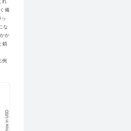
これ
く備
持っ
にな
かか
と鎖
、
比例