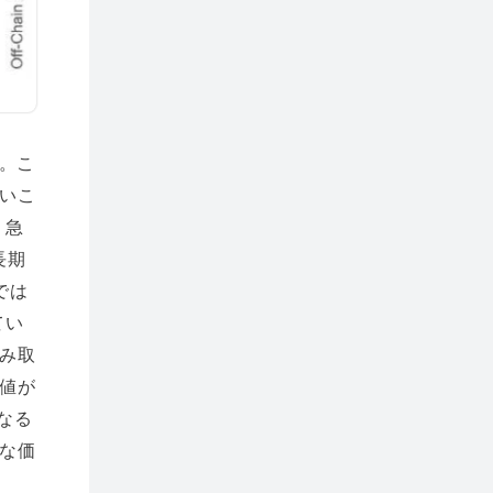
た。こ
いこ
、急
長期
では
てい
み取
値が
なる
な価