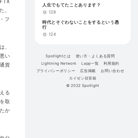
TX
人生でもてたことあります？
た。
128
・フ
時代とそぐわないことをするという愚
行
124
は、
悪い
Spotlightとは
使い方・よくある質問
Lightning Network
Lapp一覧
利用規約
通貨
プライバシーポリシー
広告掲載
お問い合わせ
カイゼン目安箱
© 2022 Spotlight
える
を取
たか