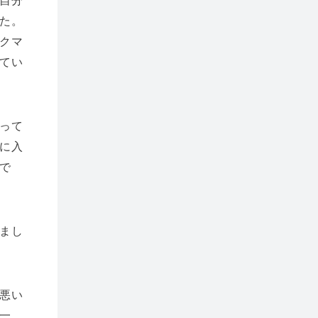
自分
た。
クマ
てい
って
に入
で
まし
悪い
一