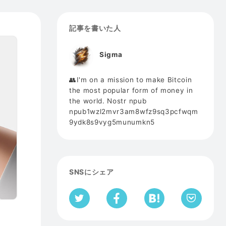
記事を書いた人
Sigma
👥I'm on a mission to make Bitcoin
the most popular form of money in
the world. Nostr npub
npub1wzl2mvr3am8wfz9sq3pcfwqm
9ydk8s9vyg5munumkn5
SNSにシェア