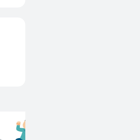
After
ついて
したが
通貨で