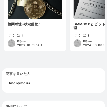
検閲耐性♪検索乱世♫
DMMGOXとビッ
理
0
1
0
1
B₿-∞
B₿-∞
2023-10-11 14:40
2024-06-08 14
記事を書いた人
Anonymous
SNSにシェア