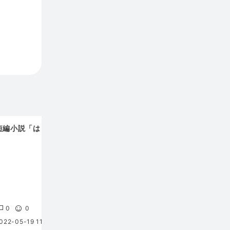
短編小説「はじき」
KNCショート
乳首を
0
0
0
0
0
022-05-19 11:39
2022-04-12 14:53
2023-03