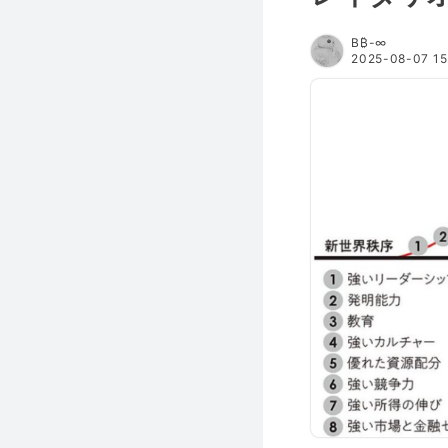
B₿-∞
2025-08-07 15