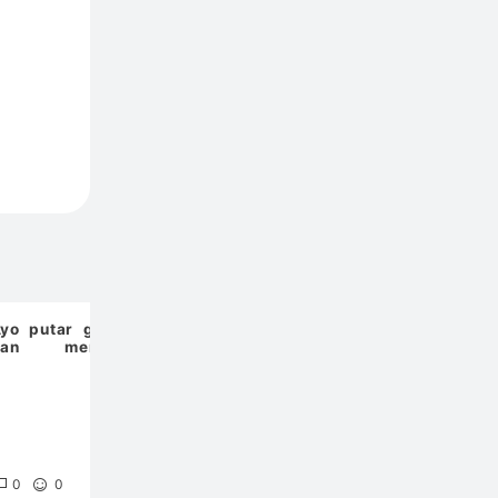
yo putar gulungan
Witness Encryption
我慢汁
dan menangkan
によるトラストレスな
adiah spektakuler!
WBTC発行（の備忘
録）
0
0
0
3
1,000