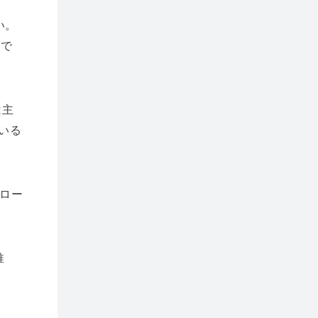
い。
すで
は主
いる
ロー
推