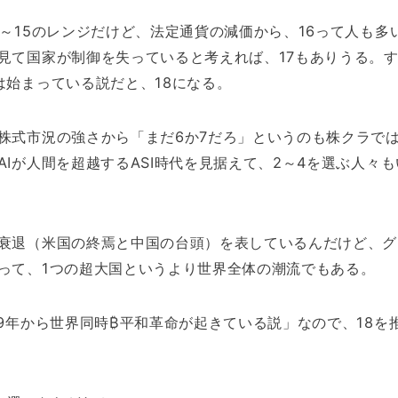
3～15のレンジだけど、法定通貨の減価から、16って人も多
見て国家が制御を失っていると考えれば、17もありうる。
は始まっている説だと、18になる。
株式市況の強さから「まだ6か7だろ」というのも株クラで
AIが人間を超越するASI時代を見据えて、2～4を選ぶ人々も
衰退（米国の終焉と中国の台頭）を表しているんだけど、グ
って、1つの超大国というより世界全体の潮流でもある。
09年から世界同時₿平和革命が起きている説」なので、18を