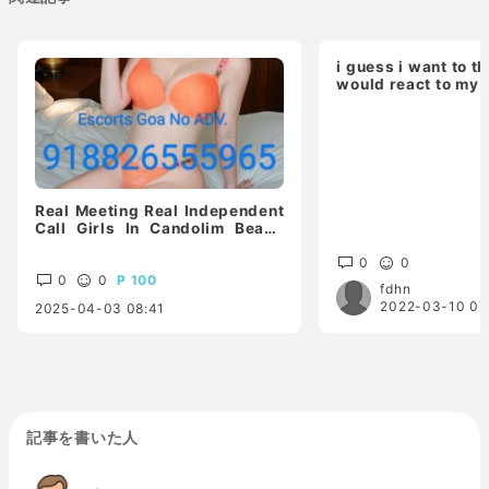
i guess i want to 
would react to my a
Real Meeting Real Independent
Call Girls In Candolim Beach
8826555965, Affordable
Price,
0
0
0
0
100
fdhn
2022-03-10 07
2025-04-03 08:41
記事を書いた人