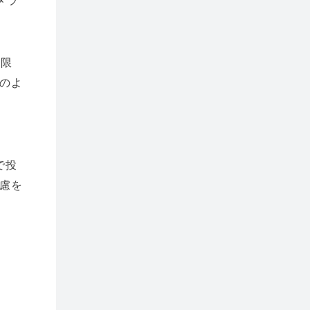
メラ
制限
のよ
で投
慮を