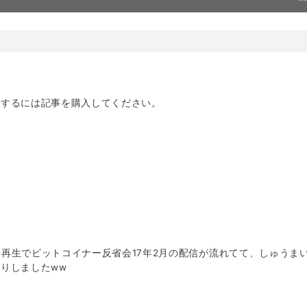
トするには記事を購入してください。
！
e自動再生でビットコイナー反省会17年2月の配信が流れてて、しゅうま
りしましたww