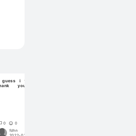
 guess i want to
早く参
thank you who
ould react to my
rticle then
Diamond Hands 11月
ビットコイン報酬スケ
ジュール
0
0
0
2
0
fdhn
kojisan
2022-03-10 07:05
2021-11-14 07:31
2022-09-