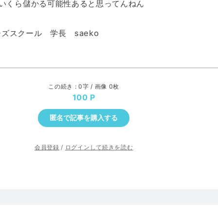
いくら儲かる可能性あると思ってんねん
ーズスクール 学長 saeko
この続き : 0字 / 画像 0枚
100
匿名で記事を購入する
会員登録
/
ログインして続きを読む