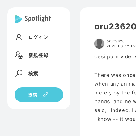
oru2362
ログイン
oru23620
2021-08-12 15
新規登録
desi porn vide
検索
There was once 
when any animal
merely by the fe
投稿
hands, and he w
said, "Indeed, I
I know -- it wou