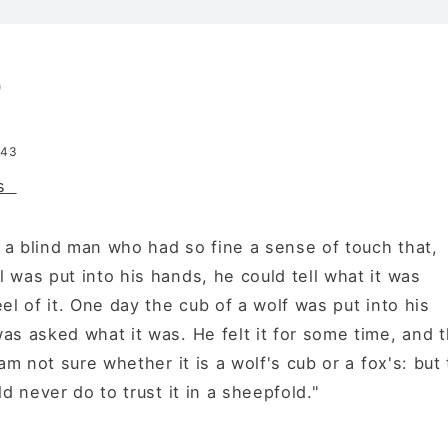
0
:43
os
a blind man who had so fine a sense of touch that,
 was put into his hands, he could tell what it was
el of it. One day the cub of a wolf was put into his
as asked what it was. He felt it for some time, and 
 am not sure whether it is a wolf's cub or a fox's: but 
ld never do to trust it in a sheepfold."