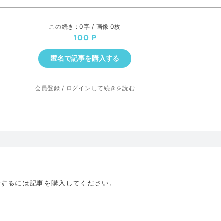
この続き : 0字 / 画像 0枚
100
匿名で記事を購入する
会員登録
/
ログインして続きを読む
トするには記事を購入してください。