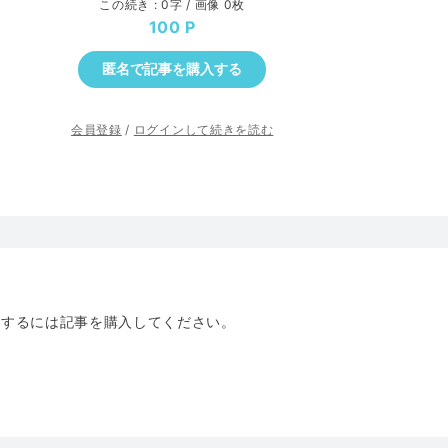
この続き : 0字 / 画像 0枚
100
匿名で記事を購入する
会員登録
/
ログインして続きを読む
トするには記事を購入してください。