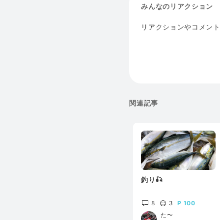
みんなのリアクション
リアクションやコメン
関連記事
釣り🎣
8
3
100
た〜