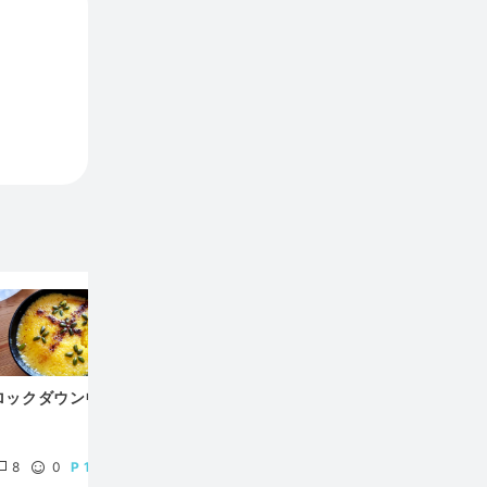
Be the
Your Ti
ロックダウン中。
Bitcoinがもらえる
Lolliについて知りたい
人いますか？
3
0
0
8
0
100
Tommie
fr