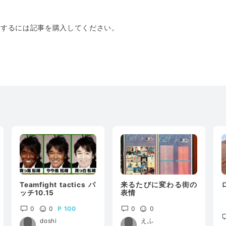
トするには記事を購入してください。
Teamfight tactics パ
来るたびに変わる街の
ッチ10.15
表情
0
0
100
0
0
doshi
えふ