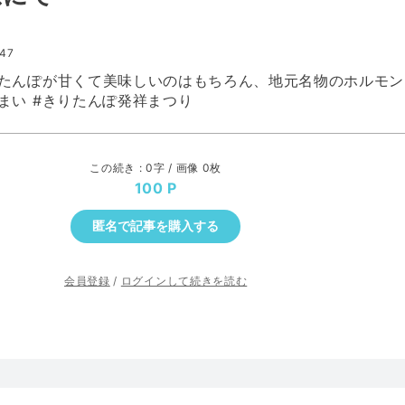
:47
たんぽが甘くて美味しいのはもちろん、地元名物のホルモン
まい #きりたんぽ発祥まつり
この続き : 0字 / 画像 0枚
100
匿名で記事を購入する
会員登録
/
ログインして続きを読む