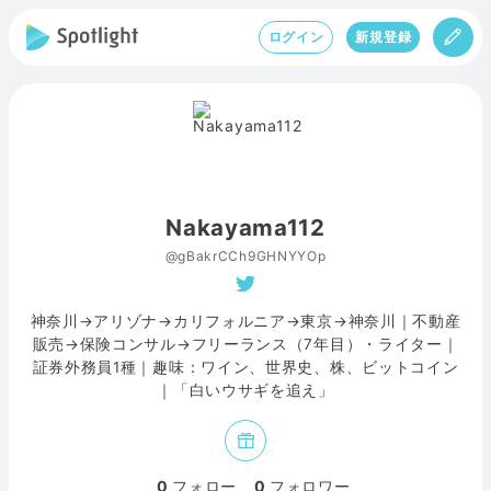
ログイン
新規登録
Nakayama112
@gBakrCCh9GHNYYOp
神奈川→アリゾナ→カリフォルニア→東京→神奈川｜不動産
販売→保険コンサル→フリーランス（7年目）・ライター｜
証券外務員1種｜趣味：ワイン、世界史、株、ビットコイン
｜「白いウサギを追え」
0
フォロー
0
フォロワー