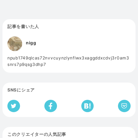
記事を書いた人
nigg
npub1749qlcas72nvvcuynzlynflwx3xaggddxcdvj3r0am3
snrs7p9qsg3dhp7
SNSにシェア
このクリエイターの人気記事