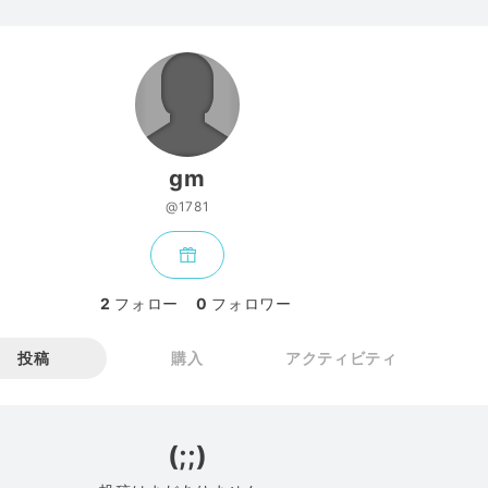
gm
@1781
2
フォロー
0
フォロワー
投稿
購入
アクティビティ
(;;)