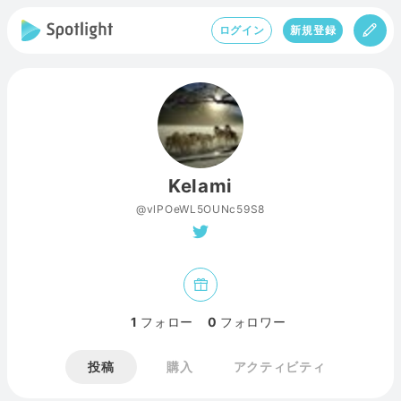
ログイン
新規登録
Kelami
@vlPOeWL5OUNc59S8
1
フォロー
0
フォロワー
投稿
購入
アクティビティ